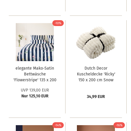
-10%
elegante Mako-Satin
Dutch Decor
Bettwäsche
Kuscheldecke 'Ricky'
'Flowerstripe' 135 x 200
150 x 200 cm Snow
cm Marine
White - Weiß
UVP 139,00 EUR
Nur 125,10 EUR
34,99 EUR
-14%
-16%