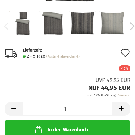
Lieferzeit:
A
2 - 5 Tage
(Ausland abweichend)
d
-10%
M
UVP 49,95 EUR
Nur 44,95 EUR
inkl. 19% MwSt. zzgl.
Versand
In den Warenkorb