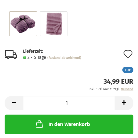
Lieferzeit:
A
2 - 5 Tage
(Ausland abweichend)
d
TOP
M
34,99 EUR
inkl. 19% MwSt. zzgl.
Versand
In den Warenkorb