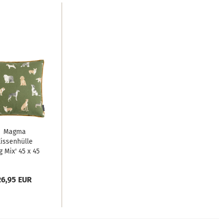
Magma
issenhülle
g Mix' 45 x 45
cm Grün...
26,95 EUR