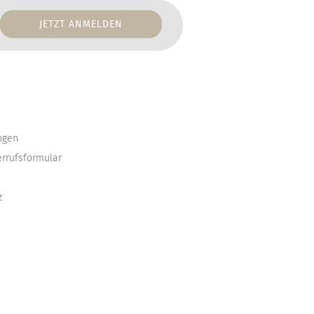
ngen
errufsformular
z