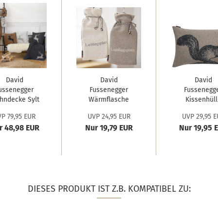
David
David
David
ussenegger
Fussenegger
Fussenegg
hndecke Sylt
Wärmflasche
Kissenhüll
'Hirsch'...
'Lieblingsplatz'...
Nova
P 79,95 EUR
UVP 24,95 EUR
UVP 29,95 E
'Eichhörnchen
r 48,98 EUR
Nur 19,79 EUR
Nur 19,95 
DIESES PRODUKT IST Z.B. KOMPATIBEL ZU: