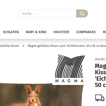
Suche...
SCHLAFEN
BABY & KIND
HAUSTIER
COWPARADE
M
»
Gefüllte Kissen
Magma gefülltes Kissen Lovis 'Eichhörnchen' 30 x 50 cm Bra
(Art.Nr.
Mag
Kiss
'Eic
50 