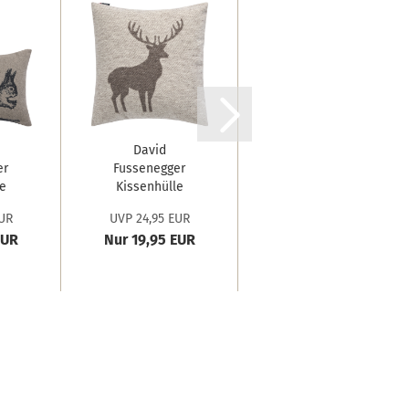
David
Hoii Plaid
er
Fussenegger
'Amorella' 150 x
e
Kissenhülle
200 cm
Silvretta...
Chocolate...
UR
UVP 24,95 EUR
UVP 79,99 EUR
'...
EUR
Nur 19,95 EUR
Nur 63,99 EUR