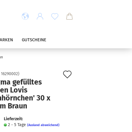
ARKEN
GUTSCHEINE
un
Auf
:
16290002
)
ma gefülltes
den
en Lovis
Merkzettel
hhörnchen' 30 x
cm Braun
Lieferzeit:
2 - 5 Tage
(Ausland abweichend)