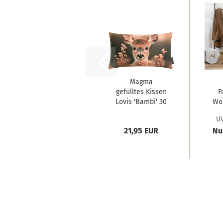
Magma
gefülltes Kissen
F
Lovis 'Bambi' 30
Wo
x...
UV
21,95 EUR
Nu