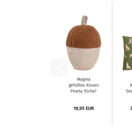
Magma
gefülltes Kissen
K
Pineta 'Eichel'
'Do
15...
18,95 EUR