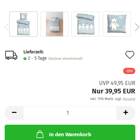
Lieferzeit:
A
2 - 5 Tage
(Ausland abweichend)
d
-20%
M
UVP 49,95 EUR
Nur 39,95 EUR
inkl. 19% MwSt. zzgl.
Versand
In den Warenkorb