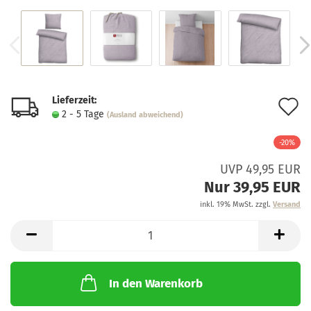
Lieferzeit:
A
2 - 5 Tage
(Ausland abweichend)
d
-20%
M
UVP 49,95 EUR
Nur 39,95 EUR
inkl. 19% MwSt. zzgl.
Versand
In den Warenkorb