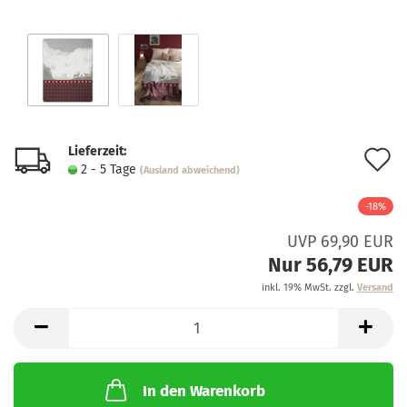
Lieferzeit:
A
2 - 5 Tage
(Ausland abweichend)
d
-18%
M
UVP 69,90 EUR
Nur 56,79 EUR
inkl. 19% MwSt. zzgl.
Versand
In den Warenkorb