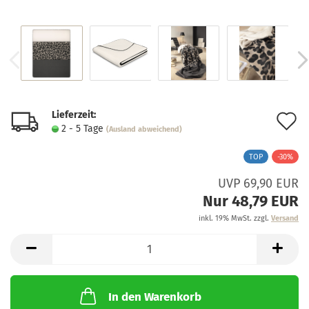
Lieferzeit:
A
2 - 5 Tage
(Ausland abweichend)
d
TOP
-30%
M
UVP 69,90 EUR
Nur 48,79 EUR
inkl. 19% MwSt. zzgl.
Versand
In den Warenkorb