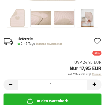
Lieferzeit:
A
2 - 5 Tage
(Ausland abweichend)
d
-28%
M
UVP 24,95 EUR
Nur 17,95 EUR
inkl. 19% MwSt. zzgl.
Versand
In den Warenkorb