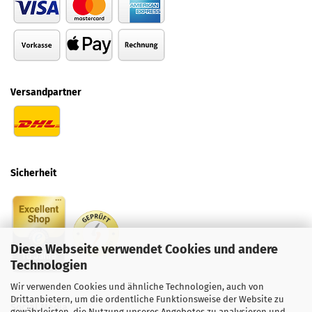
Versandpartner
Sicherheit
Diese Webseite verwendet Cookies und andere
Technologien
Wir verwenden Cookies und ähnliche Technologien, auch von
Drittanbietern, um die ordentliche Funktionsweise der Website zu
Social
Media
gewährleisten, die Nutzung unseres Angebotes zu analysieren und