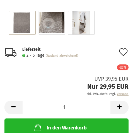
Lieferzeit:
A
2 - 5 Tage
(Ausland abweichend)
d
-25%
M
UVP 39,95 EUR
Nur 29,95 EUR
inkl. 19% MwSt. zzgl.
Versand
In den Warenkorb