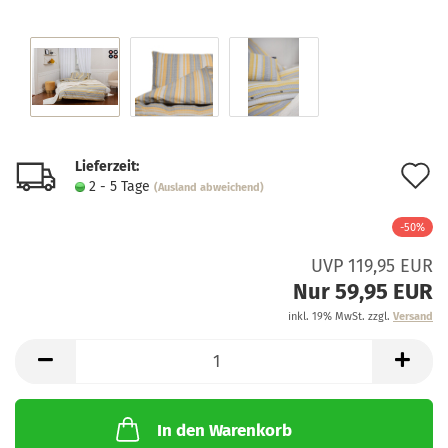
Lieferzeit:
A
2 - 5 Tage
(Ausland abweichend)
d
-50%
M
UVP 119,95 EUR
Nur 59,95 EUR
inkl. 19% MwSt. zzgl.
Versand
In den Warenkorb