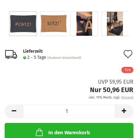
Lieferzeit:
A
2 - 5 Tage
(Ausland abweichend)
d
-15%
M
UVP 59,95 EUR
Nur 50,96 EUR
inkl. 19% MwSt. zzgl.
Versand
In den Warenkorb