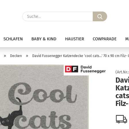
Suche...
SCHLAFEN
BABY & KIND
HAUSTIER
COWPARADE
M
»
»
Decken
David Fussenegger Katzendecke 'cool cats...' 70 x 90 cm Filz-
(Art.Nr.
Dav
Kat
cats
Filz