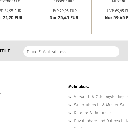
atzendecke
Kissenhülle
Kurzflor-
Wild Thing'...
Nova
Wohndeck
P 24,95 EUR
UVP 29,95 EUR
UVP 69,95 E
'reserved...
Savona...
r 21,20 EUR
Nur 25,45 EUR
Nur 59,45 
Deine
TEILE
E-
Mail-
Addresse
Mehr über...
?
Versand- & Zahlungsbedingu
Widerrufsrecht & Muster-Wid
Retoure & Umtausch
Privatsphäre und Datenschut