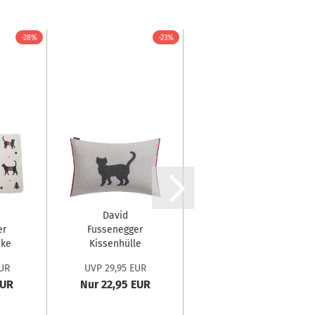
-28%
-23%
-23%
David
David
er
Fussenegger
Fussenegger
cke
Kissenhülle
Katzendecke
Nova 'Katze'...
'my happy
UR
UVP 29,95 EUR
UVP 24,95 EUR
..
place'...
EUR
Nur 22,95 EUR
Nur 18,99 EUR