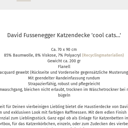
David Fussenegger Katzendecke 'cool cats...'
Ca. 70 x 90 cm
85% Baumwolle, 8% Viskose, 7% Polyacryl
(Recyclingmaterialien)
Gewicht ca. 200 gr
Flanell
Jacquard gewebt (Rückseite und Vorderseite gegensätzliche Musterung
Mit geendelter Randeinfassung rundum
Strapazierfähig, robust und pflegeleicht
waschgang, bleichen nicht erlaubt, trocknen im Wäschetrockner bei 
bügeln
it für Deinen vierbeinigen Liebling bietet die Haustierdecke von Dav
en und exklusiven Look mit farbigen Raffinessen. Mit dem edlen Finish
nzial zum Lieblingsstück. Ganz egal ob als Einlage für Katzenbetten 
rtbox, für das Katzenkörbchen, einzeln, oder zum Zudecken des vierbe