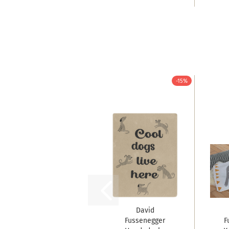
-15%
David
Fussenegger
F