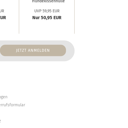
Hundekissenhülle
e
'cool...
UR
UVP 59,95 EUR
EUR
Nur 50,95 EUR
ngen
errufsformular
z