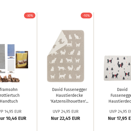
-30%
-10%
framsohn
David Fussenegger
David
rottiertuch
Haustierdecke
Fussenegg
Handtuch
'Katzensilhouetten'...
Haustierde
uschtuch...
'xmas
P 14,95 EUR
UVP 24,95 EUR
UVP 24,95 E
Silhouetten.
ur 10,46 EUR
Nur 22,45 EUR
Nur 17,95 