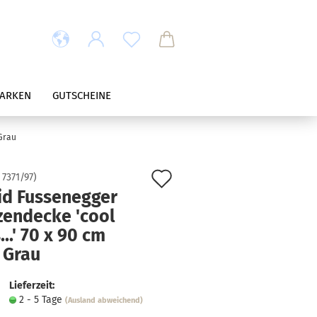
ARKEN
GUTSCHEINE
 Grau
Auf
:
7371/97
)
id Fussenegger
den
zendecke 'cool
Merkzettel
...' 70 x 90 cm
- Grau
Lieferzeit:
2 - 5 Tage
(Ausland abweichend)