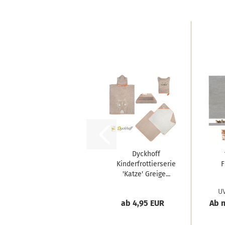
Dyckhoff
Kinderfrottierserie
F
'Katze' Greige...
D
UV
ab 4,95 EUR
Ab n