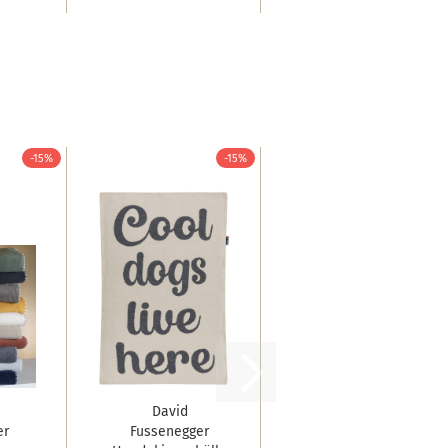
-15%
-15%
David
er
Fussenegger