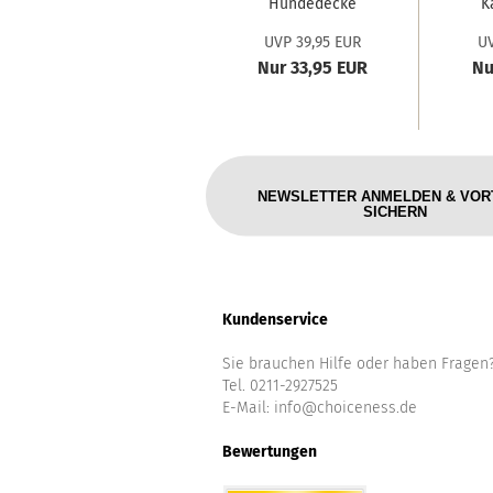
Hundedecke
K
'cool dogs live...
'
UVP 39,95 EUR
UV
Nur 33,95 EUR
Nu
NEWSLETTER ANMELDEN & VOR
SICHERN
Kundenservice
Sie brauchen Hilfe oder haben Fragen
Tel. 0211-2927525
E-Mail:
info@choiceness.de
Bewertungen