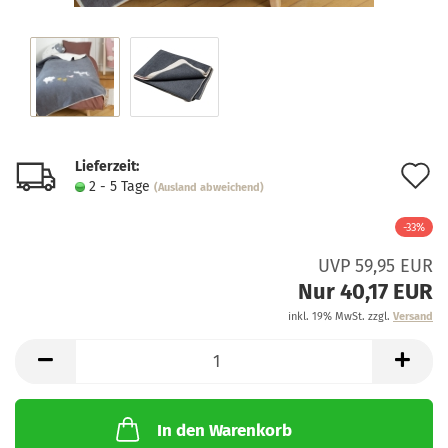
Lieferzeit:
A
2 - 5 Tage
(Ausland abweichend)
d
-33%
M
UVP 59,95 EUR
Nur 40,17 EUR
inkl. 19% MwSt. zzgl.
Versand
In den Warenkorb