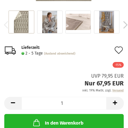
Lieferzeit:
A
2 - 5 Tage
(Ausland abweichend)
d
-15%
M
UVP 79,95 EUR
Nur 67,95 EUR
inkl. 19% MwSt. zzgl.
Versand
In den Warenkorb