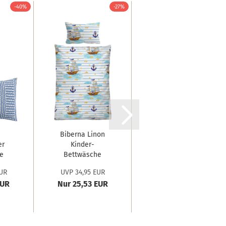
-40%
-27%
-28%
Biberna Linon
Biederlack
er
Kinder-
Fransenplaid
e
Bettwäsche
'Great Blue'
'...
'Schiffe'...
130...
UR
UVP 34,95 EUR
UVP 59,90 EUR
EUR
Nur 25,53 EUR
Nur 42,99 EUR