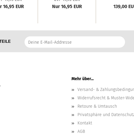
chleifchen'...
Marine'...
r 16,95 EUR
Nur 16,95 EUR
139,00 E
Deine
TEILE
E-
Mail-
Addresse
Mehr über...
?
Versand- & Zahlungsbedingu
Widerrufsrecht & Muster-Wid
Retoure & Umtausch
Privatsphäre und Datenschut
Kontakt
AGB