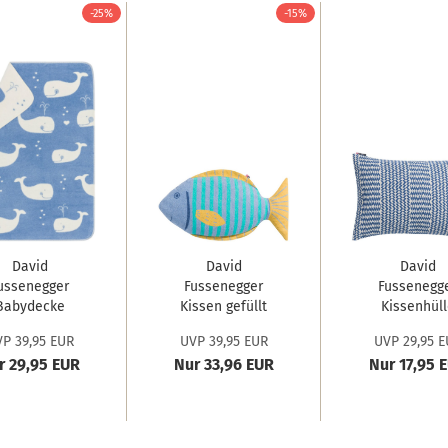
-25%
-15%
David
David
David
ussenegger
Fussenegger
Fussenegg
Babydecke
Kissen gefüllt
Kissenhüll
Maja 'Wal
Juwel 'Fisch'...
Lino 'Bordüre
P 39,95 EUR
UVP 39,95 EUR
UVP 29,95 E
allover'...
r 29,95 EUR
Nur 33,96 EUR
Nur 17,95 