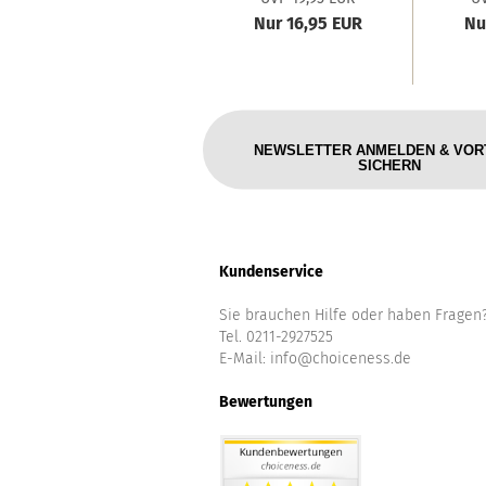
'S
Nur 16,95 EUR
Nu
NEWSLETTER ANMELDEN & VOR
SICHERN
Kundenservice
Sie brauchen Hilfe oder haben Fragen
Tel. 0211-2927525
E-Mail:
info@choiceness.de
Bewertungen