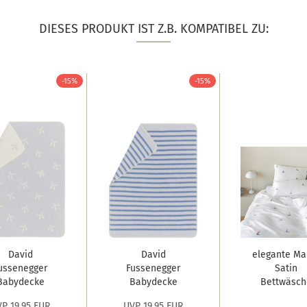
DIESES PRODUKT IST Z.B. KOMPATIBEL ZU:
-15%
-15%
David
David
elegante Ma
ussenegger
Fussenegger
Satin
Babydecke
Babydecke
Bettwäsch
Juwel
Juwel 'Mini
'Sail Away'.
P 19,95 EUR
UVP 19,95 EUR