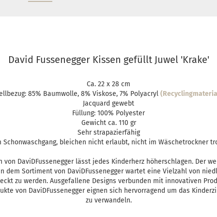
David Fussenegger Kissen gefüllt Juwel 'Krake'
Ca. 22 x 28 cm
ellbezug: 85% Baumwolle, 8% Viskose, 7% Polyacryl
(Recyclingmateria
Jacquard gewebt
Füllung: 100% Polyester
Gewicht ca. 110 gr
Sehr strapazierfähig
 Schonwaschgang, bleichen nicht erlaubt, nicht im Wäschetrockner t
n von DaviDFussenegger lässt jedes Kinderherz höherschlagen. Der w
n dem Sortiment von DaviDFussenegger wartet eine Vielzahl von nie
tdeckt zu werden. Ausgefallene Designs verbunden mit innovativen Prod
rodukte von DaviDFussenegger eignen sich hervorragend um das Kinderz
zu verwandeln.