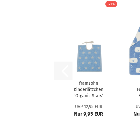
-23%
framsohn
Kinderlätzchen
F
'Organic Stars'
32...
UVP 12,95 EUR
UV
Nur 9,95 EUR
Nu