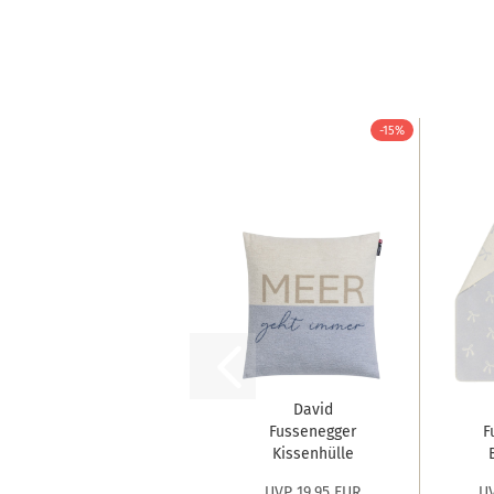
-15%
David
Fussenegger
F
Kissenhülle
Silvretta...
UVP 19,95 EUR
UV