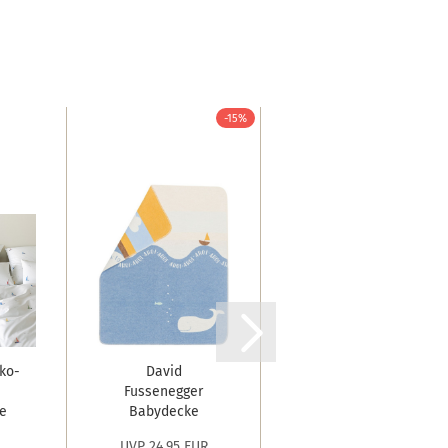
-15%
-15%
ko-
David
David
Fussenegger
Fussenegger
e
Babydecke
Kinderdecke
..
Juwel 'Wal' 70...
Juwel 'Ocean...
UVP 24,95 EUR
UVP 39,95 EUR