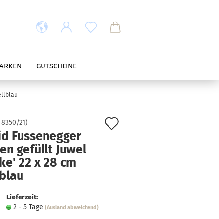
ARKEN
GUTSCHEINE
ellblau
Auf
:
8350/21
)
id Fussenegger
den
en gefüllt Juwel
Merkzettel
ke' 22 x 28 cm
lblau
Lieferzeit:
2 - 5 Tage
(Ausland abweichend)