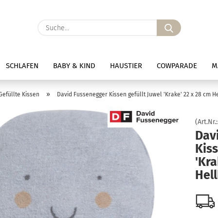
Suche...
SCHLAFEN
BABY & KIND
HAUSTIER
COWPARADE
M
»
Gefüllte Kissen
David Fussenegger Kissen gefüllt Juwel 'Krake' 22 x 28 cm H
(Art.Nr.
Dav
Kiss
'Kra
Hel