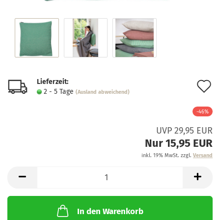
Lieferzeit:
A
2 - 5 Tage
(Ausland abweichend)
d
-46%
M
UVP 29,95 EUR
Nur 15,95 EUR
inkl. 19% MwSt. zzgl.
Versand
In den Warenkorb