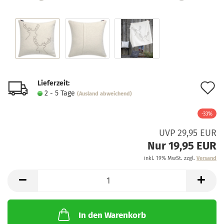
Lieferzeit:
A
2 - 5 Tage
(Ausland abweichend)
d
-33%
M
UVP 29,95 EUR
Nur 19,95 EUR
inkl. 19% MwSt. zzgl.
Versand
In den Warenkorb