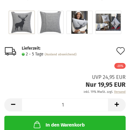
Lieferzeit:
A
2 - 5 Tage
(Ausland abweichend)
d
-20%
M
UVP 24,95 EUR
Nur 19,95 EUR
inkl. 19% MwSt. zzgl.
Versand
In den Warenkorb