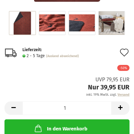
Lieferzeit:
A
2 - 5 Tage
(Ausland abweichend)
d
-50%
M
UVP 79,95 EUR
Nur 39,95 EUR
inkl. 19% MwSt. zzgl.
Versand
In den Warenkorb