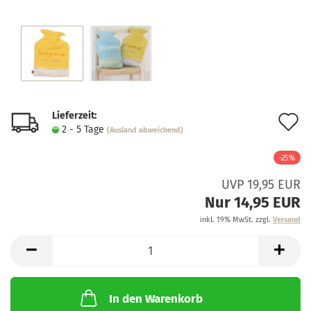
Lieferzeit:
A
2 - 5 Tage
(Ausland abweichend)
d
-25%
M
UVP 19,95 EUR
Nur 14,95 EUR
inkl. 19% MwSt. zzgl.
Versand
In den Warenkorb