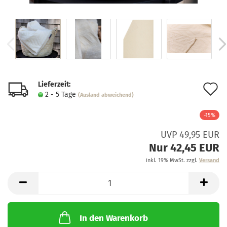
Lieferzeit:
A
2 - 5 Tage
(Ausland abweichend)
d
-15%
M
UVP 49,95 EUR
Nur 42,45 EUR
inkl. 19% MwSt. zzgl.
Versand
In den Warenkorb