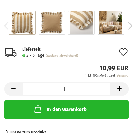
Lieferzeit:
A
2 - 5 Tage
(Ausland abweichend)
d
10,99 EUR
M
inkl. 19% MwSt. zzgl.
Versand
In den Warenkorb
Frage zum Produkt