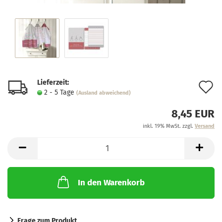
Lieferzeit:
A
2 - 5 Tage
(Ausland abweichend)
d
8,45 EUR
M
inkl. 19% MwSt. zzgl.
Versand
In den Warenkorb
Frage zum Produkt