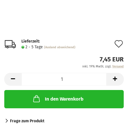
Lieferzeit:
A
2 - 5 Tage
(Ausland abweichend)
d
7,45 EUR
M
inkl. 19% MwSt. zzgl.
Versand
In den Warenkorb
Frage zum Produkt