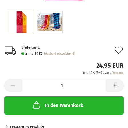
Lieferzeit:
A
2 - 5 Tage
(Ausland abweichend)
d
24,95 EUR
M
inkl. 19% MwSt. zzgl.
Versand
In den Warenkorb
Frage zum Produkt