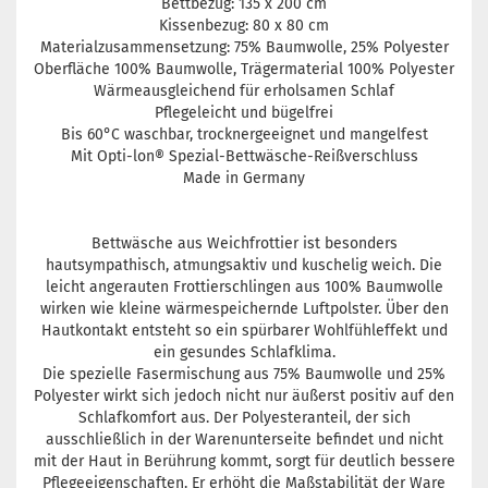
Bettbezug: 135 x 200 cm
Kissenbezug: 80 x 80 cm
Materialzusammensetzung: 75% Baumwolle, 25% Polyester
Oberfläche 100% Baumwolle, Trägermaterial 100% Polyester
Wärmeausgleichend für erholsamen Schlaf
Pflegeleicht und bügelfrei
Bis 60°C waschbar, trocknergeeignet und mangelfest
Mit Opti-lon® Spezial-Bettwäsche-Reißverschluss
Made in Germany
Bettwäsche aus Weichfrottier ist besonders
hautsympathisch, atmungsaktiv und kuschelig weich. Die
leicht angerauten Frottierschlingen aus 100% Baumwolle
wirken wie kleine wärmespeichernde Luftpolster. Über den
Hautkontakt entsteht so ein spürbarer Wohlfühleffekt und
ein gesundes Schlafklima.
Die spezielle Fasermischung aus 75% Baumwolle und 25%
Polyester wirkt sich jedoch nicht nur äußerst positiv auf den
Schlafkomfort aus. Der Polyesteranteil, der sich
ausschließlich in der Warenunterseite befindet und nicht
mit der Haut in Berührung kommt, sorgt für deutlich bessere
Pflegeeigenschaften. Er erhöht die Maßstabilität der Ware