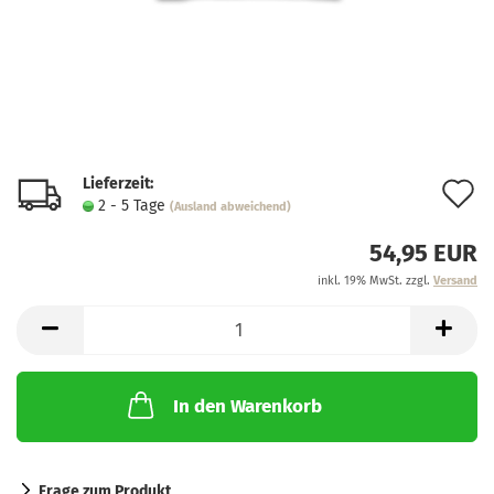
Lieferzeit:
A
2 - 5 Tage
(Ausland abweichend)
d
54,95 EUR
M
inkl. 19% MwSt. zzgl.
Versand
In den Warenkorb
Frage zum Produkt