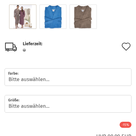
Lieferzeit:
A
d
M
Farbe:
Größe:
-15%