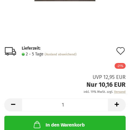
Lieferzeit:
A
2 - 5 Tage
(Ausland abweichend)
d
-21%
M
UVP 12,95 EUR
Nur 10,16 EUR
inkl. 19% MwSt. zzgl.
Versand
In den Warenkorb