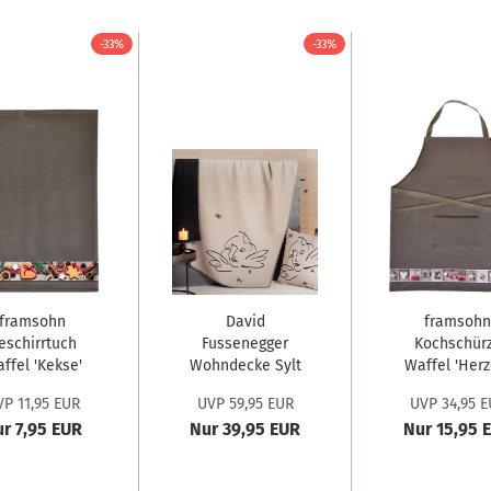
-33%
-33%
framsohn
David
framsohn
eschirrtuch
Fussenegger
Kochschür
ffel 'Kekse'
Wohndecke Sylt
Waffel 'Herz
50 x...
'Engel linear'...
68...
P 11,95 EUR
UVP 59,95 EUR
UVP 34,95 E
r 7,95 EUR
Nur 39,95 EUR
Nur 15,95 