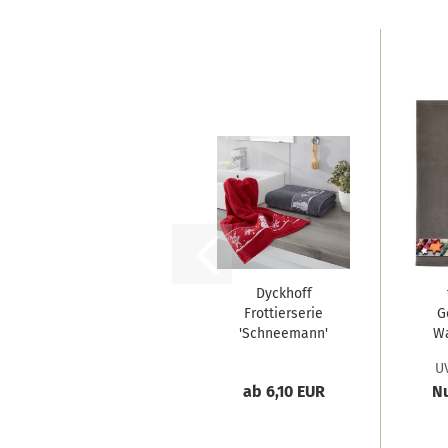
Dyckhoff
Frottierserie
G
'Schneemann'
Wa
UV
ab 6,10 EUR
Nu