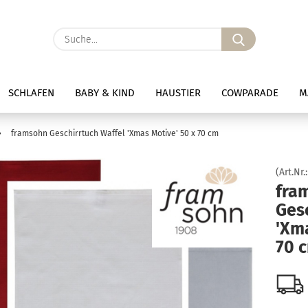
Suche...
SCHLAFEN
BABY & KIND
HAUSTIER
COWPARADE
M
»
framsohn Geschirrtuch Waffel 'Xmas Motive' 50 x 70 cm
(Art.Nr.
fra
Gesc
'Xma
70 