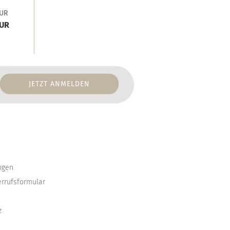
EUR
EUR
ngen
errufsformular
z