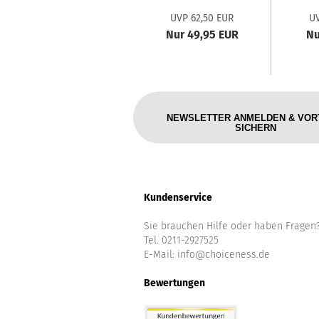
'M
UVP 62,50 EUR
UV
Nur 49,95 EUR
Nu
NEWSLETTER ANMELDEN & VOR
SICHERN
Kundenservice
Sie brauchen Hilfe oder haben Fragen
Tel. 0211-2927525
E-Mail:
info@choiceness.de
Bewertungen