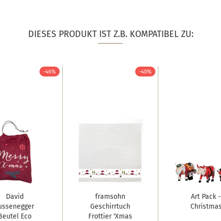
DIESES PRODUKT IST Z.B. KOMPATIBEL ZU:
-46%
-40%
David
framsohn
Art Pack -
ussenegger
Geschirrtuch
Christma
Beutel Eco
Frottier 'Xmas