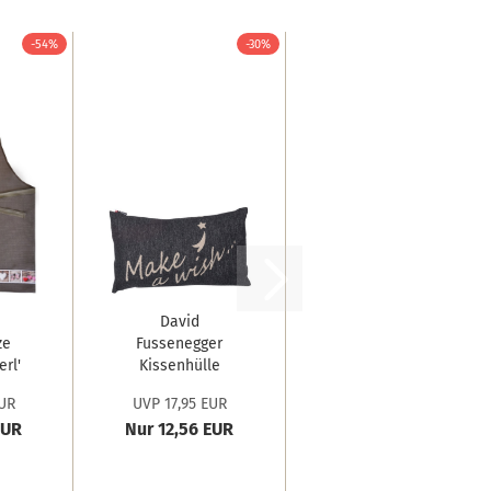
-54%
-30%
David
ze
Fussenegger
erl'
Kissenhülle
Silvretta...
UR
UVP 17,95 EUR
EUR
Nur 12,56 EUR