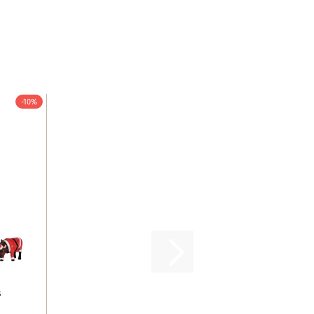
-10%
s