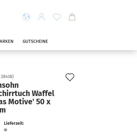
ARKEN
GUTSCHEINE
Auf
:
28438
)
msohn
den
hirrtuch Waffel
Merkzettel
s Motive' 50 x
cm
Lieferzeit: