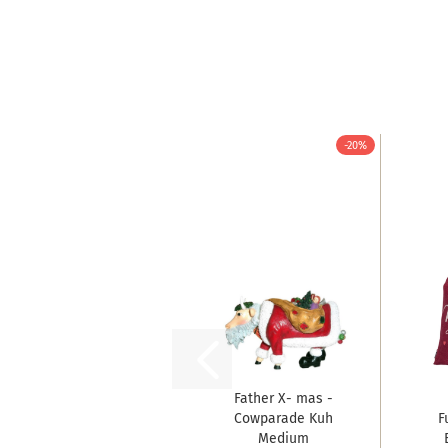
-20%
Father X- mas -
Cowparade Kuh
F
Medium