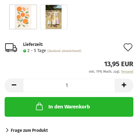
Lieferzeit:
A
2 - 5 Tage
(Ausland abweichend)
d
13,95 EUR
M
inkl. 19% MwSt. zzgl.
Versand
In den Warenkorb
Frage zum Produkt