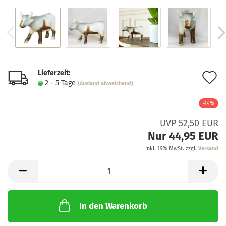
Lieferzeit:
A
2 - 5 Tage
(Ausland abweichend)
d
-14%
M
UVP 52,50 EUR
Nur 44,95 EUR
inkl. 19% MwSt. zzgl.
Versand
In den Warenkorb