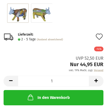
Lieferzeit:
A
2 - 5 Tage
(Ausland abweichend)
d
-14%
M
UVP 52,50 EUR
Nur 44,95 EUR
inkl. 19% MwSt. zzgl.
Versand
In den Warenkorb