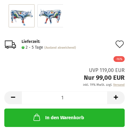
Lieferzeit:
A
2 - 5 Tage
(Ausland abweichend)
d
-16%
M
UVP 119,00 EUR
Nur 99,00 EUR
inkl. 19% MwSt. zzgl.
Versand
In den Warenkorb