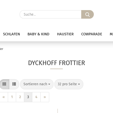
Suche...
SCHLAFEN
BABY & KIND
HAUSTIER
COWPARADE
M
ier
DYCKHOFF FROTTIER
Sortieren nach
pro Seite
Sortieren nach
32 pro Seite
«
1
2
3
4
»