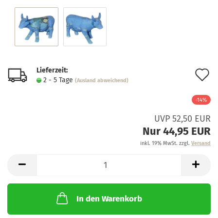
Lieferzeit:
A
2 - 5 Tage
(Ausland abweichend)
d
-14%
M
UVP 52,50 EUR
Nur 44,95 EUR
inkl. 19% MwSt. zzgl.
Versand
In den Warenkorb