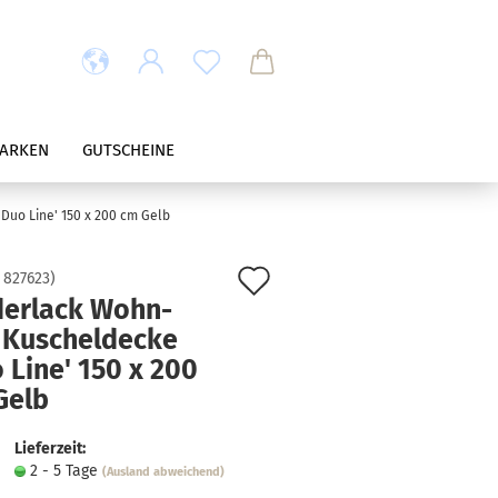
ARKEN
GUTSCHEINE
Duo Line' 150 x 200 cm Gelb
Auf
:
827623
)
derlack Wohn-
den
 Kuscheldecke
Merkzettel
 Line' 150 x 200
Gelb
Lieferzeit:
2 - 5 Tage
(Ausland abweichend)