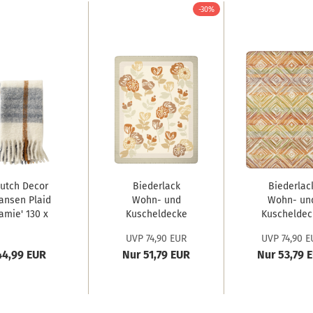
-30%
utch Decor
Biederlack
Biederlac
ansen Plaid
Wohn- und
Wohn- un
Jamie' 130 x
Kuscheldecke
Kuscheldec
170...
'Bloom...
'Sunset...
UVP 74,90 EUR
UVP 74,90 E
44,99 EUR
Nur 51,79 EUR
Nur 53,79 