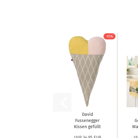
-15%
David
Fussenegger
G
Kissen gefüllt
Waf
Juwel 'Gelato...
UVP 34,95 EUR
UV