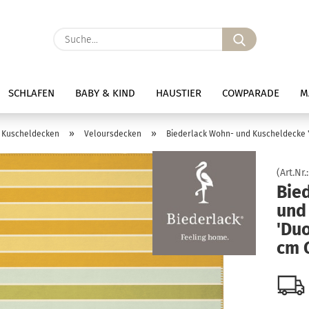
Suche...
SCHLAFEN
BABY & KIND
HAUSTIER
COWPARADE
M
»
»
Kuscheldecken
Veloursdecken
Biederlack Wohn- und Kuscheldecke '
(Art.Nr.
Bie
und
'Duo
cm 