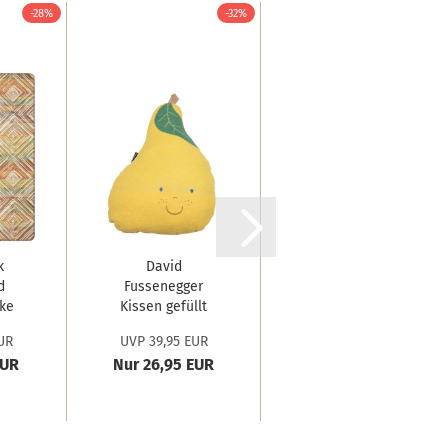
-28%
-32%
-33%
k
David
David
d
Fussenegger
Fussenegger
ke
Kissen gefüllt
Kissenhülle
Juwel 'Birne'...
Porto 'SUN'...
UR
UVP 39,95 EUR
UVP 29,95 EUR
EUR
Nur 26,95 EUR
Nur 19,95 EUR