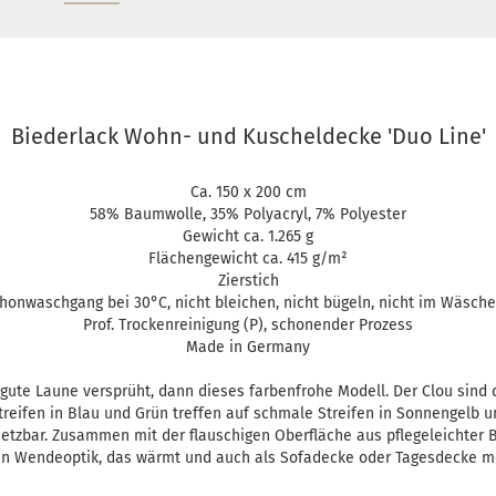
Biederlack Wohn- und Kuscheldecke 'Duo Line'
Ca. 150 x 200 cm
58% Baumwolle, 35% Polyacryl, 7% Polyester
Gewicht ca. 1.265 g
Flächengewicht ca. 415 g/m²
Zierstich
honwaschgang bei 30°C, nicht bleichen, nicht bügeln, nicht im Wäsche
Prof. Trockenreinigung (P), schonender Prozess
Made in Germany
te Laune versprüht, dann dieses farbenfrohe Modell. Der Clou sind d
Streifen in Blau und Grün treffen auf schmale Streifen in Sonnengelb
nsetzbar. Zusammen mit der flauschigen Oberfläche aus pflegeleichte
in Wendeoptik, das wärmt und auch als Sofadecke oder Tagesdecke mo