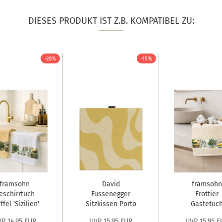
DIESES PRODUKT IST Z.B. KOMPATIBEL ZU:
-20%
-15%
framsohn
David
framsohn
eschirrtuch
Fussenegger
Frottier
fel 'Sizilien'
Sitzkissen Porto
Gästetuc
50...
'Wellen'...
'Sizilien'
P 14,95 EUR
UVP 15,95 EUR
UVP 15,95 E