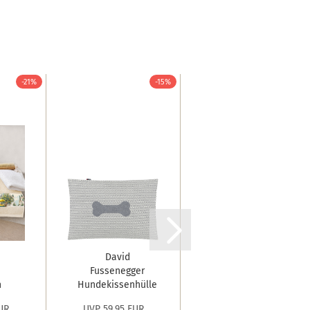
-21%
-15%
-15%
David
David
Fussenegger
Fussenegger
h
Hundekissenhülle
Kissen gefüllt
'Knochen'...
Juwel 'Banane'...
UR
UVP 59,95 EUR
UVP 34,95 EUR