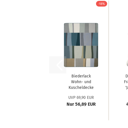
-18%
Biederlack
D
Wohn- und
Fr
Kuscheldecke
'
'Verdant...
UVP 69,90 EUR
Nur 56,89 EUR