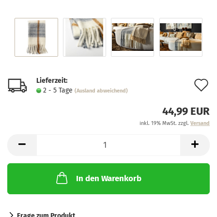
Lieferzeit:
A
2 - 5 Tage
(Ausland abweichend)
d
44,99 EUR
M
inkl. 19% MwSt. zzgl.
Versand
In den Warenkorb
Frage zum Produkt