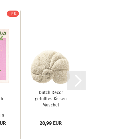
-14%
-12%
Dutch Decor
Biberna Tencel
ch
gefülltes Kissen
Bettwäsche
Muschel
'Frühling' 135...
o'
'Colita'...
UR
UVP 49,95 EUR
EUR
28,99 EUR
Nur 43,68 EUR