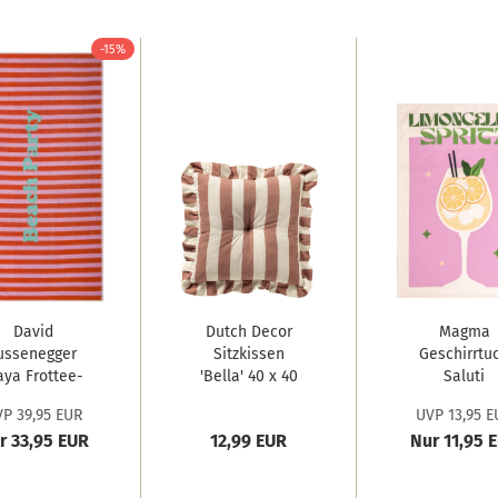
-15%
David
Dutch Decor
Magma
ussenegger
Sitzkissen
Geschirrtu
aya Frottee-
'Bella' 40 x 40
Saluti
trandtuch...
cm...
'Limoncell
P 39,95 EUR
UVP 13,95 E
50...
r 33,95 EUR
12,99 EUR
Nur 11,95 