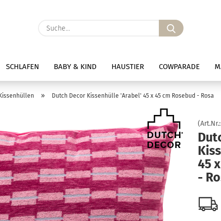
Suche...
SCHLAFEN
BABY & KIND
HAUSTIER
COWPARADE
M
»
Kissenhüllen
Dutch Decor Kissenhülle 'Arabel' 45 x 45 cm Rosebud - Rosa
(Art.Nr.
Dut
Kiss
45 
- R