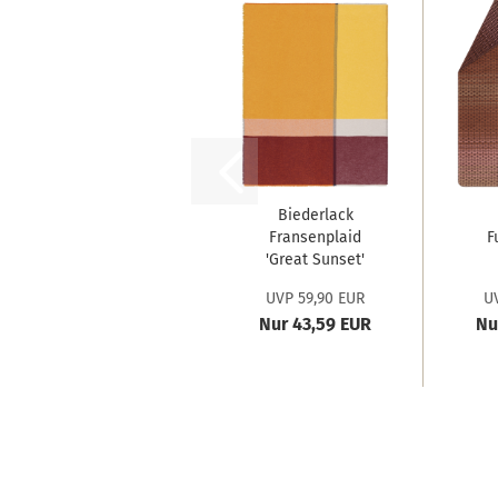
Biederlack
Fransenplaid
F
'Great Sunset'
130...
UVP 59,90 EUR
UV
Nur 43,59 EUR
Nu