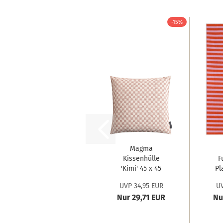
-15%
Magma
Kissenhülle
F
'Kimi' 45 x 45
Pl
cm Rose...
S
UVP 34,95 EUR
UV
Nur 29,71 EUR
Nu