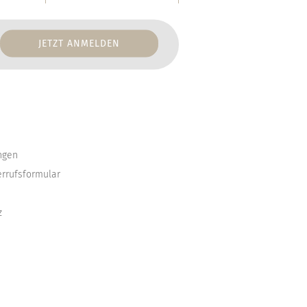
ngen
errufsformular
z