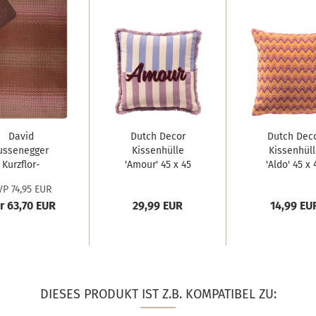
David
Dutch Decor
Dutch Dec
ussenegger
Kissenhülle
Kissenhüll
Kurzflor-
'Amour' 45 x 45
'Aldo' 45 x 
Wohndecke
cm...
cm...
P 74,95 EUR
Savona...
r 63,70 EUR
29,99 EUR
14,99 EU
DIESES PRODUKT IST Z.B. KOMPATIBEL ZU: