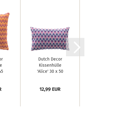
or
Dutch Decor
David
e
Kissenhülle
Fussenegger
45
'Alice' 30 x 50
Kissenhülle
cm...
Silvretta...
UVP 19,95 EUR
R
12,99 EUR
Nur 13,97 EUR