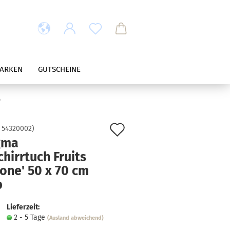
ARKEN
GUTSCHEINE
b
Auf
:
54320002
)
gma
den
hirrtuch Fruits
Merkzettel
rone' 50 x 70 cm
b
Lieferzeit:
2 - 5 Tage
(Ausland abweichend)