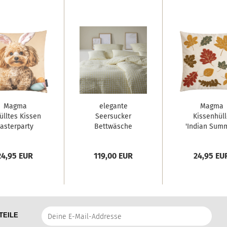
Magma
elegante
Magma
ülltes Kissen
Seersucker
Kissenhüll
asterparty
Bettwäsche
'Indian Sum
'Dog'...
'Lilly' 135...
45 x 45...
24,95 EUR
119,00 EUR
24,95 EU
Deine
TEILE
E-