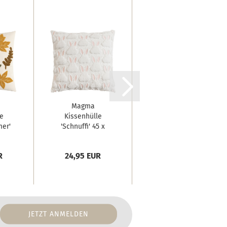
Magma
Magma
e
Kissenhülle
gefülltes Kissen
mer'
'Schnuffi' 45 x
Easterparty
45 cm Rose...
'Baby...
R
24,95 EUR
24,95 EUR