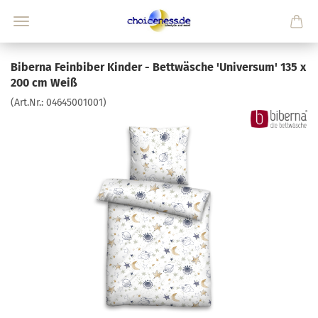
Biberna Feinbiber Kinder - Bettwäsche 'Universum' 135 x
200 cm Weiß
(Art.Nr.:
04645001001
)