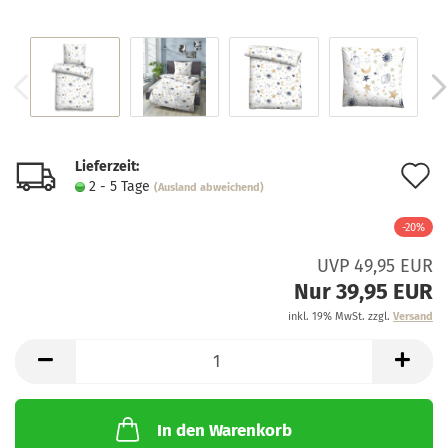
Lieferzeit:
A
2 - 5 Tage
(Ausland abweichend)
d
-20%
M
UVP 49,95 EUR
Nur 39,95 EUR
inkl. 19% MwSt. zzgl.
Versand
In den Warenkorb