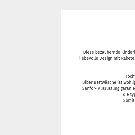
Diese bezaubernde Kinderb
liebevolle Design mit Rakete
Hochw
Biber Bettwäsche ist wohl
Sanfor- Ausrüstung garani
die t
Somit