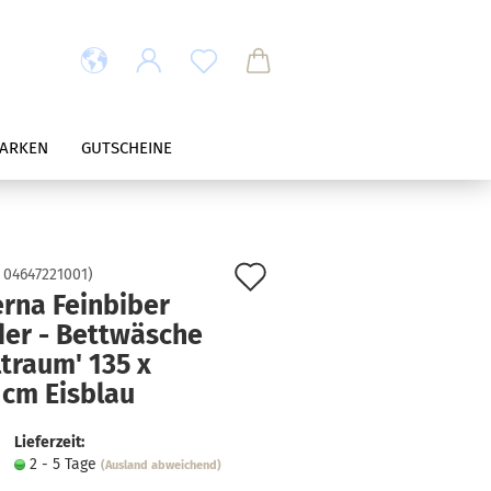
ARKEN
GUTSCHEINE
Auf
:
04647221001
)
erna Feinbiber
den
der - Bettwäsche
Merkzettel
traum' 135 x
 cm Eisblau
Lieferzeit:
2 - 5 Tage
(Ausland abweichend)