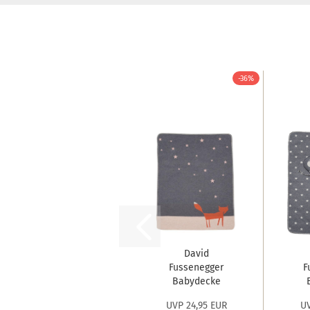
-36%
David
Fussenegger
F
Babydecke
Juwel 'Fuchs...
Ju
UVP 24,95 EUR
UV