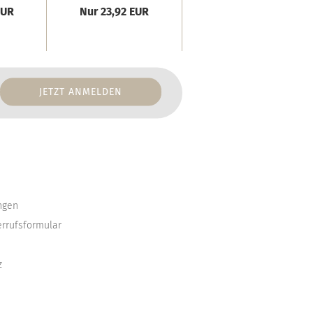
EUR
Nur 23,92 EUR
Nur 21,48 EUR
ngen
errufsformular
z