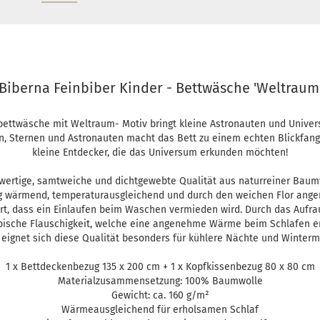
Biberna Feinbiber Kinder - Bettwäsche 'Weltraum
ettwäsche mit Weltraum- Motiv bringt kleine Astronauten und Univ
n, Sternen und Astronauten macht das Bett zu einem echten Blickfang
kleine Entdecker, die das Universum erkunden möchten!
ertige, samtweiche und dichtgewebte Qualität aus naturreiner Baum
ig wärmend, temperaturausgleichend und durch den weichen Flor ang
ert, dass ein Einlaufen beim Waschen vermieden wird. Durch das Aufr
ypische Flauschigkeit, welche eine angenehme Wärme beim Schlafen er
 eignet sich diese Qualität besonders für kühlere Nächte und Winterm
1 x Bettdeckenbezug 135 x 200 cm + 1 x Kopfkissenbezug 80 x 80 cm
Materialzusammensetzung: 100% Baumwolle
Gewicht: ca. 160 g/m²
Wärmeausgleichend für erholsamen Schlaf