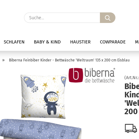
Suche...
SCHLAFEN
BABY & KIND
HAUSTIER
COWPARADE
M
»
Biberna Feinbiber Kinder - Bettwäsche 'Weltraum' 135 x 200 cm Eisblau
(Art.Nr.
Bib
Kin
'Wel
200