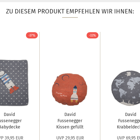
ZU DIESEM PRODUKT EMPFEHLEN WIR IHNEN:
-37%
-33%
David
David
David
ussenegger
Fussenegger
Fussenegg
Babydecke
Kissen gefüllt
Krabbeldec
wel in der...
Juwel 'Mars'...
Juwel
P 39,95 EUR
UVP 29,95 EUR
UVP 69,95 E
'Weltkugel'.