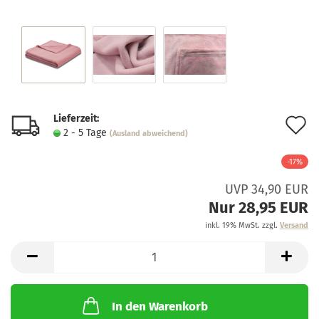
Lieferzeit:
A
2 - 5 Tage
(Ausland abweichend)
d
-17%
M
UVP 34,90 EUR
Nur 28,95 EUR
inkl. 19% MwSt. zzgl.
Versand
In den Warenkorb