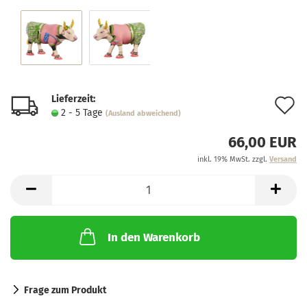
Lieferzeit:
A
2 - 5 Tage
(Ausland abweichend)
d
66,00 EUR
M
inkl. 19% MwSt. zzgl.
Versand
In den Warenkorb
Frage zum Produkt