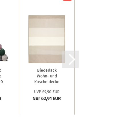
d
Biederlack
Biederlack
e
Wohn- und
Kaschmirplaid
20
Kuscheldecke
'Vivo' 130 x 170...
'Feel Modern'...
UVP 69,90 EUR
UVP 279,00 EUR
R
Nur 62,91 EUR
Nur 212,00 EUR