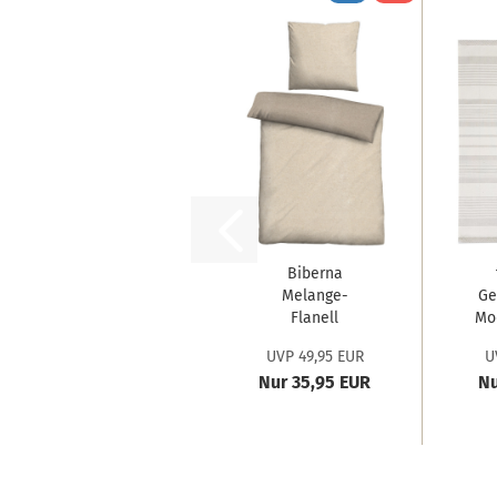
Biberna
Melange-
Ge
Flanell
Mo
Bettwäsche
UVP 49,95 EUR
U
'Uni'...
Nur 35,95 EUR
Nu