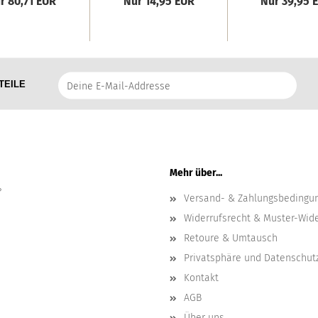
r 80,71 EUR
Nur 14,95 EUR
Nur 39,95 
Deine
TEILE
E-
Mail-
Addresse
Mehr über...
?
Versand- & Zahlungsbedingu
Widerrufsrecht & Muster-Wid
Retoure & Umtausch
Privatsphäre und Datenschut
Kontakt
AGB
Über uns