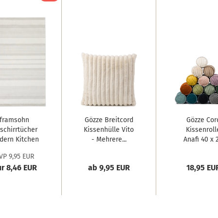
framsohn
Gözze Breitcord
Gözze Cor
schirrtücher
Kissenhülle Vito
Kissenroll
dern Kitchen
- Mehrere...
Anafi 40 x 
'Streifen'...
cm...
VP 9,95 EUR
r 8,46 EUR
ab 9,95 EUR
18,95 EU