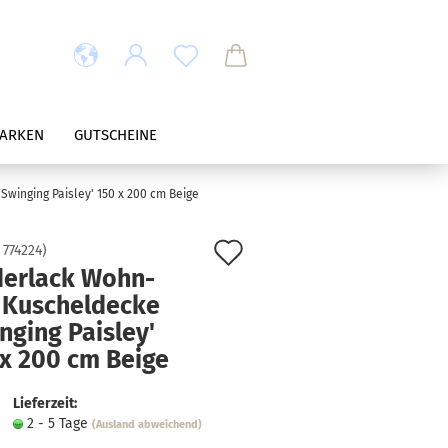
ARKEN
GUTSCHEINE
winging Paisley' 150 x 200 cm Beige
Auf
:
774224
)
derlack Wohn-
den
 Kuscheldecke
Merkzettel
nging Paisley'
 x 200 cm Beige
Lieferzeit:
2 - 5 Tage
(Ausland abweichend)