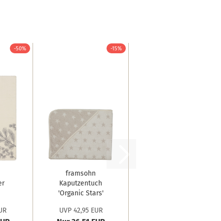
-50%
-15%
framsohn
er
Kaputzentuch
'Organic Stars'
e
100...
UR
UVP 42,95 EUR