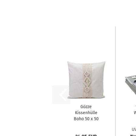
Gözze
Kissenhülle
Boho 50 x 50
cm Creme...
Fi
UV