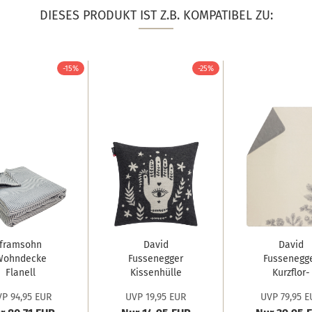
DIESES PRODUKT IST Z.B. KOMPATIBEL ZU:
-15%
-25%
framsohn
David
David
Wohndecke
Fussenegger
Fussenegg
Flanell
Kissenhülle
Kurzflor-
schgrät 150...
Silvretta...
Wohndeck
P 94,95 EUR
UVP 19,95 EUR
UVP 79,95 E
Savona...