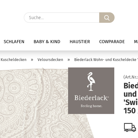
Suche...
SCHLAFEN
BABY & KIND
HAUSTIER
COWPARADE
M
»
»
Kuscheldecken
Veloursdecken
Biederlack Wohn- und Kuscheldecke 'S
(Art.Nr.
Bie
und
'Swi
150