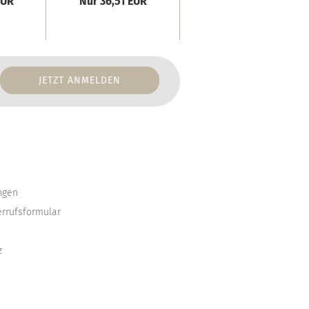
EUR
Nur 36,51 EUR
ngen
errufsformular
z