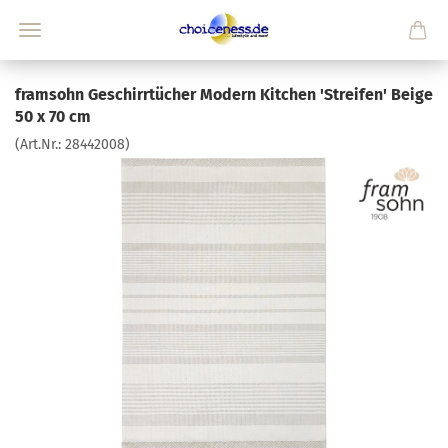
framsohn Geschirrtücher Modern Kitchen 'Streifen' Beige
50 x 70 cm
(Art.Nr.:
28442008
)