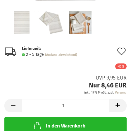
Lieferzeit:
A
2 - 5 Tage
(Ausland abweichend)
d
-15%
M
UVP 9,95 EUR
Nur 8,46 EUR
inkl. 19% MwSt. zzgl.
Versand
In den Warenkorb