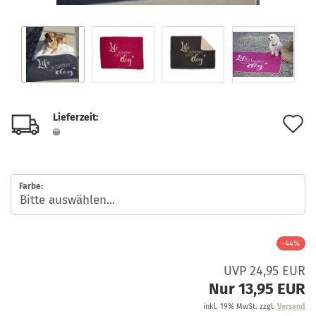
Lieferzeit:
A
d
M
Farbe:
-44%
UVP 24,95 EUR
Nur 13,95 EUR
inkl. 19% MwSt. zzgl.
Versand