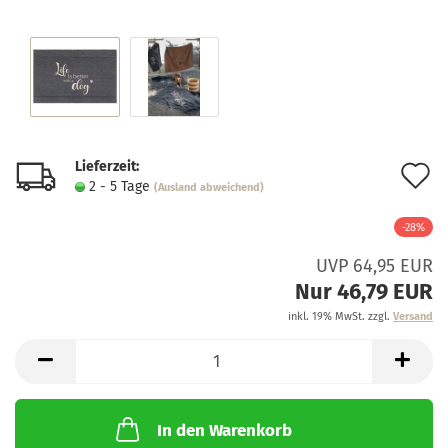
Lieferzeit:
A
2 - 5 Tage
(Ausland abweichend)
d
-28%
M
UVP 64,95 EUR
Nur 46,79 EUR
inkl. 19% MwSt. zzgl.
Versand
In den Warenkorb