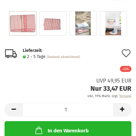
Lieferzeit:
A
2 - 5 Tage
(Ausland abweichend)
d
-33%
M
UVP 49,95 EUR
Nur 33,47 EUR
inkl. 19% MwSt. zzgl.
Versand
In den Warenkorb