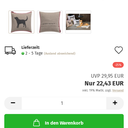
Lieferzeit:
A
2 - 5 Tage
(Ausland abweichend)
d
-25%
M
UVP 29,95 EUR
Nur 22,43 EUR
inkl. 19% MwSt. zzgl.
Versand
In den Warenkorb